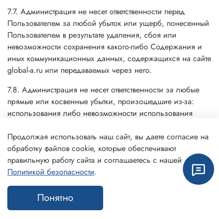
7.7. Администрация не несет ответственности перед
Пользователем за любой убыток или ущерб, понесенный
Пользователем в результате удаления, сбоя или
невозможности сохранения какого-либо Содержания и
иных коммуникационных данных, содержащихся на сайте
global-a.ru или передаваемых через него.
7.8. Администрация не несет ответственности за любые
прямые или косвенные убытки, произошедшие из-за:
использования либо невозможности использования
сайта, либо отдельных сервисов; несанкционированного
доступа к коммуникациям Пользователя; заявления или
Продолжая использовать наш сайт, вы даете согласие на
поведение любого третьего лица на сайте.
обработку файлов cookie, которые обеспечивают
правильную работу сайта и соглашаетесь с нашей
7.9. Администрация не несет ответственность за какую-
Политикой безопасности
.
либо информацию, размещенную пользователем на
сайте global-a.ru, включая, но не ограничиваясь:
Понятно
информацию, защищенную авторским правом, без
Каталог
Поиск
Корзина
Избранное
Профиль
прямого согласия владельца авторского права.