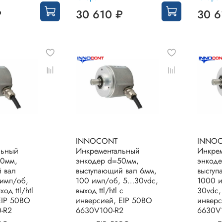
₽
30 610 ₽
30 6
INNOCONT
INNO
льный
Инкрементальный
Инкре
50мм,
энкодер d=50мм,
энкод
 вал
выступающий вал 6мм,
выступ
имп/об,
100 имп/об, 5…30vdc,
1000 
од ttl/htl
выход ttl/htl с
30vdc, 
EIP 50BO
инверсией, EIP 50BO
инверс
-R2
6630V100-R2
6630V