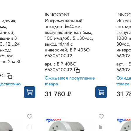
INNOCONT
INNO
 датчик,
Инкрементальный
Инкре
 мм,
энкодер d=40мм,
энкод
анный,
выступающий вал 6мм,
выступ
ывания 8
100 имп/об, 5…30vdc,
1000 
 С, 12…24
выход ttl/htl с
30vdc, 
выход:
инверсией, EIP 40BO
инверс
с. ток
6630V100-T2
6630V
ль 2 м SL-
арт. :
EIP 40BO
арт. :
E
6630V100-T2
6630V
8C
Ожидается поступление
Ожидае
достаточно
товара
товара
31 780 ₽
31 7