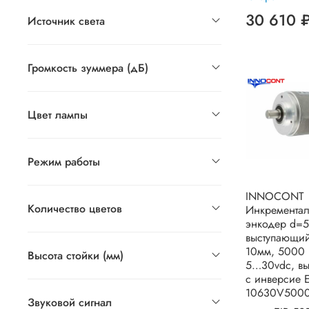
30 610 
Источник света
Громкость зуммера (дБ)
Цвет лампы
Режим работы
INNOCONT
Количество цветов
Инкремента
энкодер d=
выступающий
10мм, 5000 
Высота стойки (мм)
5…30vdc, вых
с инверсие 
10630V5000
Звуковой сигнал