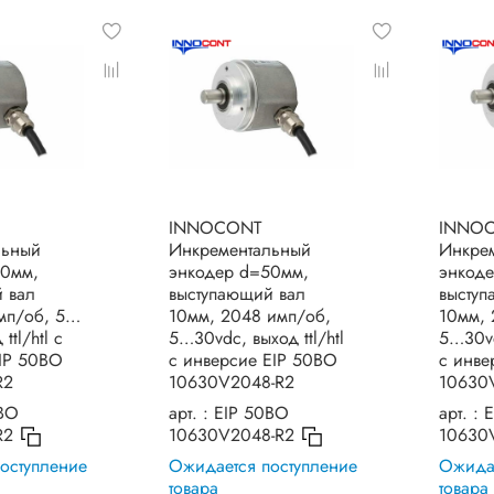
INNOCONT
INNO
льный
Инкрементальный
Инкре
50мм,
энкодер d=50мм,
энкод
 вал
выступающий вал
выступ
мп/об, 5…
10мм, 2048 имп/об,
10мм, 
ttl/htl с
5…30vdc, выход ttl/htl
5…30vd
IP 50BO
с инверсие EIP 50BO
с инве
R2
10630V2048-R2
10630
BO
арт. :
EIP 50BO
арт. :
E
R2
10630V2048-R2
10630
оступление
Ожидается поступление
Ожидае
товара
товара