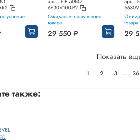
BO
арт. :
EIP 50BO
арт. :
E
-R2
6630V100-R2
6630V
оступление
Ожидается поступление
Ожидае
товара
товара
₽
29 550 ₽
29 5
Показать ещ
1
2
3
36
…
те также:
EVEL
ED