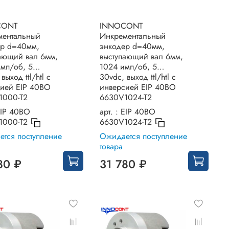
CONT
INNOCONT
ментальный
Инкрементальный
ер d=40мм,
энкодер d=40мм,
ающий вал 6мм,
выступающий вал 6мм,
имп/об, 5…
1024 имп/об, 5…
выход ttl/htl с
30vdc, выход ttl/htl с
ией EIP 40BO
инверсией EIP 40BO
1000-T2
6630V1024-T2
IP 40BO
арт. :
EIP 40BO
1000-T2
6630V1024-T2
тся поступление
Ожидается поступление
товара
80 ₽
31 780 ₽