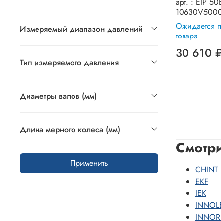
арт. :
EIP 50
10630V5000
Ожидается п
Измеряемый диапазон давлений
товара
30 610 
Тип измеряемого давления
Диаметры валов (мм)
Длина мерного колеса (мм)
Смотри
Применить
CHINT
EKF
IEK
INNOL
INNOR