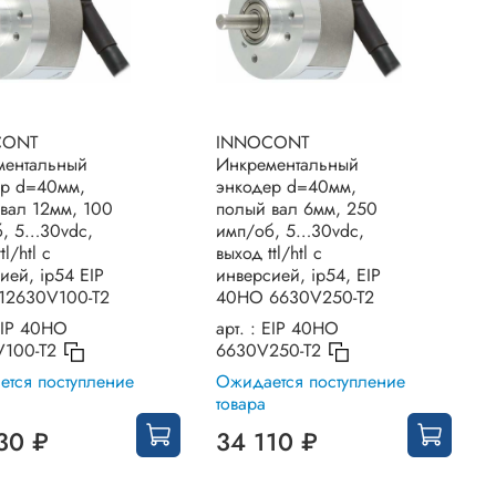
CONT
INNOCONT
ментальный
Инкрементальный
ер d=40мм,
энкодер d=40мм,
вал 12мм, 100
полый вал 6мм, 250
б, 5…30vdc,
имп/об, 5…30vdc,
tl/htl с
выход ttl/htl с
ией, ip54 EIP
инверсией, ip54, EIP
12630V100-T2
40HO 6630V250-T2
IP 40HO
арт. :
EIP 40HO
V100-T2
6630V250-T2
тся поступление
Ожидается поступление
товара
30 ₽
34 110 ₽