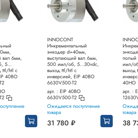
INNOCONT
INNO
льный
Инкрементальный
Инкре
40мм,
энкодер d=40мм,
энкод
 вал 6мм,
выступающий вал 6мм,
полый 
б, 5…
500 имп/об, 5…30vdc,
имп/о
ttl/htl с
выход ttl/htl с
выход t
IP 40BO
инверсией, EIP 40BO
инверс
T2
6630V500-T2
40HO 
BO
арт. :
EIP 40BO
арт. :
E
T2
6630V500-T2
12630
оступление
Ожидается поступление
Ожидае
товара
товара
31 780 ₽
38 7