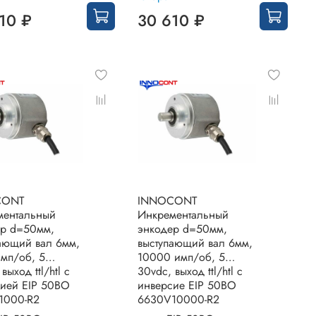
10 ₽
30 610 ₽
CONT
INNOCONT
ментальный
Инкрементальный
ер d=50мм,
энкодер d=50мм,
ающий вал 6мм,
выступающий вал 6мм,
имп/об, 5…
10000 имп/об, 5…
выход ttl/htl с
30vdc, выход ttl/htl с
ией EIP 50BO
инверсие EIP 50BO
1000-R2
6630V10000-R2