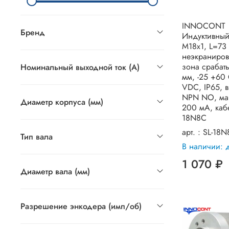
INNOCONT
Бренд
Индуктивный
M18x1, L=73
неэкраниров
зона срабат
Номинальный выходной ток (А)
мм, -25 +60
VDC, IP65, 
NPN NO, мак
Диаметр корпуса (мм)
200 мА, кабе
18N8C
арт. :
SL-18N
Тип вала
В наличии: 
1 070 ₽
Диаметр вала (мм)
Разрешение энкодера (имп/об)