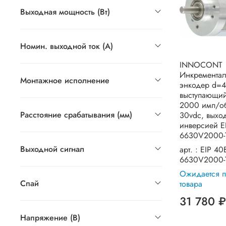
Выходная мощность (Вт)
Номин. выходной ток (А)
INNOCONT
Инкремента
Монтажное исполнение
энкодер d=
выступающий
2000 имп/о
Расстояние срабатывания (мм)
30vdc, выход 
инверсией E
6630V2000-
Выходной сигнал
арт. :
EIP 40
6630V2000-
Ожидается п
Спай
товара
31 780 ₽
Напряжение (В)