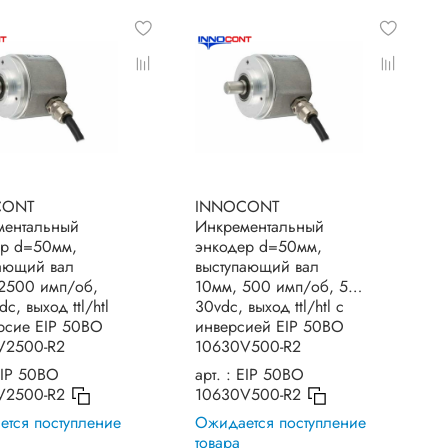
CONT
INNOCONT
ментальный
Инкрементальный
ер d=50мм,
энкодер d=50мм,
ающий вал
выступающий вал
2500 имп/об,
10мм, 500 имп/об, 5…
c, выход ttl/htl
30vdc, выход ttl/htl с
рсие EIP 50BO
инверсией EIP 50BO
V2500-R2
10630V500-R2
IP 50BO
арт. :
EIP 50BO
V2500-R2
10630V500-R2
тся поступление
Ожидается поступление
товара