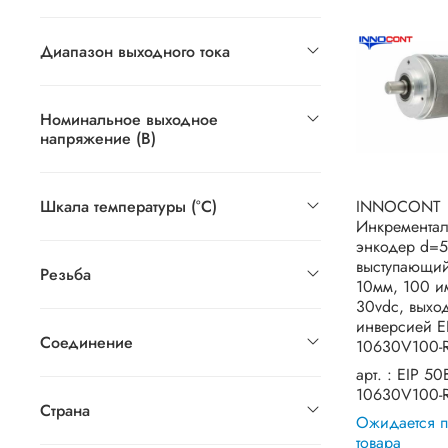
Диапазон выходного тока
Номинальное выходное
напряжение (В)
Шкала температуры (°C)
INNOCONT
Инкремента
энкодер d=
выступающий
Резьба
10мм, 100 и
30vdc, выход 
инверсией E
Соединение
10630V100-
арт. :
EIP 50
10630V100-
Страна
Ожидается п
товара