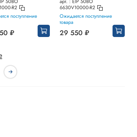
IP 50BO
арт. :
EIP 50BO
1000-R2
6630V10000-R2
тся поступление
Ожидается поступление
товара
50 ₽
29 550 ₽
е