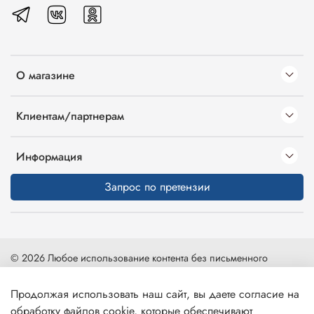
О магазине
Клиентам/партнерам
Информация
Запрос по претензии
© 2026 Любое использование контента без письменного
разрешения запрещено
Продолжая использовать наш сайт, вы даете согласие на
Карта сайта
|
Интернет-магазин создан на inSales
обработку файлов cookie, которые обеспечивают