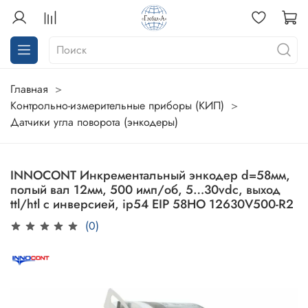
Главная
Контрольно-измерительные приборы (КИП)
Датчики угла поворота (энкодеры)
INNOCONT Инкрементальный энкодер d=58мм,
полый вал 12мм, 500 имп/об, 5…30vdc, выход
ttl/htl с инверсией, ip54 EIP 58HO 12630V500-R2
(0)