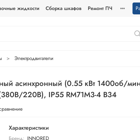
зочные жидкости
Сборка шкафов
Ремонт ПЧ
Р
ы
Электродвигатели
ый асинхронный (0.55 кВт 1400об/мин)
 (380В/220В), IP55 RM71M3-4 B34
 сравнение
Характеристики
Бренд:
INNORED