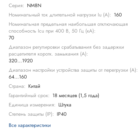
Серия:
NM8N
Номинальный ток длительной нагрузки Iu (А):
160
Номинальная предельная наибольшая отключающая
способность Icu при 400 В, 50 Гц (кА):
70
Диапазон регулировки срабатывания без задержки
расцепителя коротк. замыкания (А):
320...1920
Диапазон настройки устройства защиты от перегрузки (А):
64...160
Страна:
Китай
Гарантийный срок:
18 месяцев (1,5 года)
Единица измерения:
Штука
Степень защиты (IP):
IP40
Все характеристики