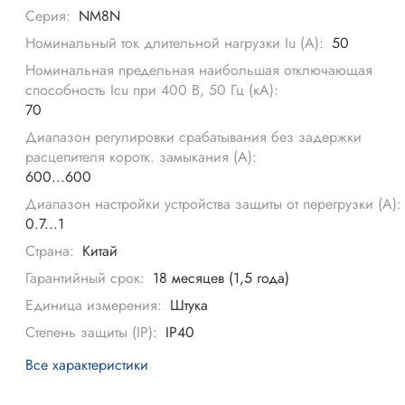
Серия:
NM8N
Номинальный ток длительной нагрузки Iu (А):
50
Номинальная предельная наибольшая отключающая
способность Icu при 400 В, 50 Гц (кА):
70
Диапазон регулировки срабатывания без задержки
расцепителя коротк. замыкания (А):
600...600
Диапазон настройки устройства защиты от перегрузки (А):
0.7...1
Страна:
Китай
Гарантийный срок:
18 месяцев (1,5 года)
Единица измерения:
Штука
Степень защиты (IP):
IP40
Все характеристики