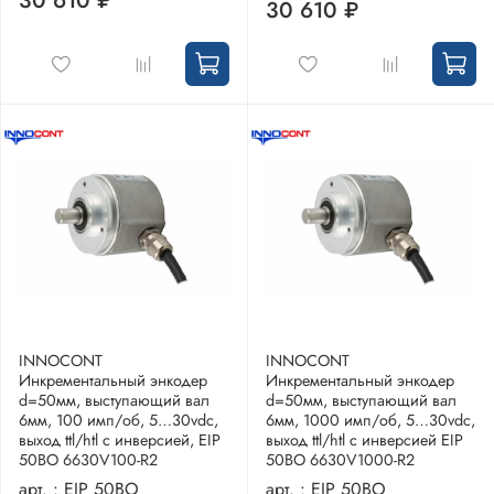
30 610 ₽
30 610 ₽
INNOCONT
INNOCONT
Инкрементальный энкодер
Инкрементальный энкодер
d=50мм, выступающий вал
d=50мм, выступающий вал
6мм, 100 имп/об, 5…30vdc,
6мм, 1000 имп/об, 5…30vdc,
выход ttl/htl с инверсией, EIP
выход ttl/htl с инверсией EIP
50BO 6630V100-R2
50BO 6630V1000-R2
арт. :
EIP 50BO
арт. :
EIP 50BO