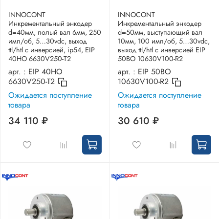
INNOCONT
INNOCONT
Инкрементальный энкодер
Инкрементальный энкодер
d=40мм, полый вал 6мм, 250
d=50мм, выступающий вал
имп/об, 5…30vdc, выход
10мм, 100 имп/об, 5…30vdc,
ttl/htl с инверсией, ip54, EIP
выход ttl/htl с инверсией EIP
40HO 6630V250-T2
50BO 10630V100-R2
арт. :
EIP 40HO
арт. :
EIP 50BO
6630V250-T2
10630V100-R2
Ожидается поступление
Ожидается поступление
товара
товара
34 110 ₽
30 610 ₽