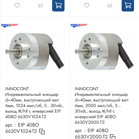
INNOCONT
INNOCONT
Инкрементальный энкодер
Инкрементальный энкодер
d=40мм, выступающий вал
d=40мм, выступающий вал
6мм, 1024 имп/об, 5…30vdc,
6мм, 2000 имп/об, 5…
выход ttl/htl с инверсией EIP
30vdc, выход ttl/htl с
40BO 6630V1024-T2
инверсией EIP 40BO
6630V2000-T2
арт. :
EIP 40BO
арт. :
EIP 40BO
6630V1024-T2
6630V2000-T2