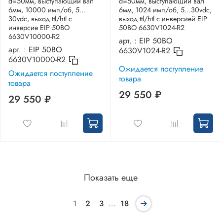
d=50мм, выступающий вал
d=50мм, выступающий вал
6мм, 10000 имп/об, 5…
6мм, 1024 имп/об, 5…30vdc,
30vdc, выход ttl/htl с
выход ttl/htl с инверсией EIP
инверсие EIP 50BO
50BO 6630V1024-R2
6630V10000-R2
арт. :
EIP 50BO
арт. :
EIP 50BO
6630V1024-R2
6630V10000-R2
Ожидается поступление
Ожидается поступление
товара
товара
29 550 ₽
29 550 ₽
Показать еще
1
2
3
…
18