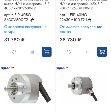
выход ttl/htl с инверсией, EIP
ttl/htl с инверсией, ip54 EIP
40BO 6630V500-T2
40HO 12630V100-T2
арт. :
EIP 40BO
арт. :
EIP 40HO
6630V500-T2
12630V100-T2
Ожидается поступление
Ожидается поступление
товара
товара
31 780 ₽
38 730 ₽