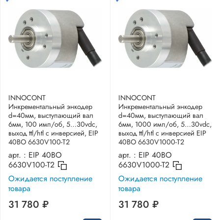
INNOCONT
INNOCONT
Инкрементальный энкодер
Инкрементальный энкодер
d=40мм, выступающий вал
d=40мм, выступающий вал
6мм, 100 имп/об, 5…30vdc,
6мм, 1000 имп/об, 5…30vdc,
выход ttl/htl с инверсией, EIP
выход ttl/htl с инверсией EIP
40BO 6630V100-T2
40BO 6630V1000-T2
арт. :
EIP 40BO
арт. :
EIP 40BO
6630V100-T2
6630V1000-T2
Ожидается поступление
Ожидается поступление
товара
товара
31 780 ₽
31 780 ₽