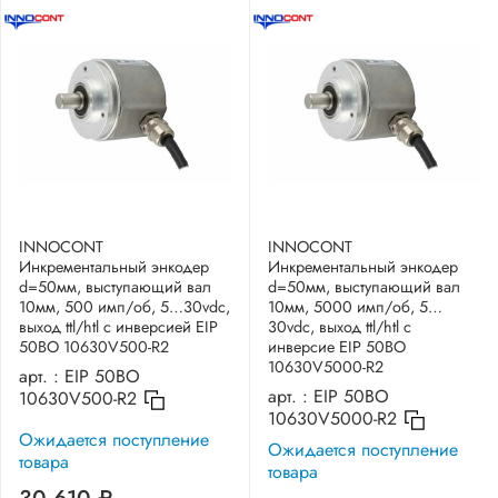
INNOCONT
INNOCONT
Инкрементальный энкодер
Инкрементальный энкодер
d=50мм, выступающий вал
d=50мм, выступающий вал
10мм, 500 имп/об, 5…30vdc,
10мм, 5000 имп/об, 5…
выход ttl/htl с инверсией EIP
30vdc, выход ttl/htl с
50BO 10630V500-R2
инверсие EIP 50BO
10630V5000-R2
арт. :
EIP 50BO
арт. :
EIP 50BO
10630V500-R2
10630V5000-R2
Ожидается поступление
Ожидается поступление
товара
товара