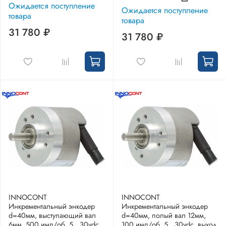
Ожидается поступление
Ожидается поступление
товара
товара
31 780 ₽
31 780 ₽
INNOCONT
INNOCONT
Инкрементальный энкодер
Инкрементальный энкодер
d=40мм, выступающий вал
d=40мм, полый вал 12мм,
6мм, 500 имп/об, 5…30vdc,
100 имп/об, 5…30vdc, выход